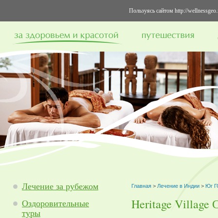
Пользуясь сайтом http://wellnessge
Лечение за рубежом
Главная
>
Лечение в Индии
>
Юг Г
Heritage Village 
Оздоровительные
туры