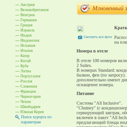
Австрия
Мгновенный 
Великобритания
Венгрия
Германия
Греция
Кратк
Израиль
Индия
Распол
Смотреть все фото
Индонезия
на пл
Испания
Италия
Номера в отеле
Кипр
Китай
В отеле 100 номеров включ
Куба
2 Suites.
В номерах Standard: конд
Литва
балкон, фен (по запросу)
Португалия
дополнительно имеют див
Россия
оснащение номера.
Словения
Франция
Питание
Черногория
Чехия
Система "All Inclusive".
Швейцария
"Chutney" (с кондиционе
Южная Корея
сервирующий завтрак, обе
Поиск курорта по
включен в пакет "All Incl
параметрам
предлагающий блюда инди