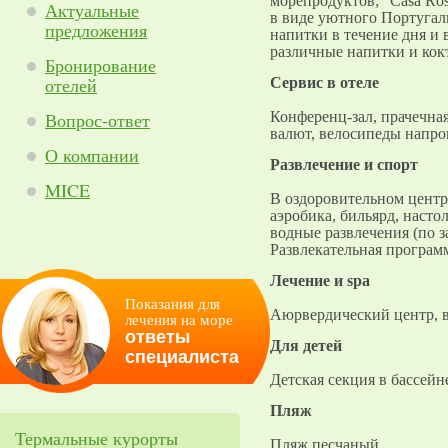
морепродуктов; "Casa Ros
Актуальные
в виде уютного Португал
предложения
напитки в течение дня и 
различные напитки и кок
Бронирование
отелей
Cервис в отеле
Вопрос-ответ
Конференц-зал, прачечная
валют, велосипеды напро
О компании
Развлечение и спорт
MICE
В оздоровительном центр
аэробика, бильярд, насто
водные развлечения (по з
Развлекательная программ
Лечение и spa
Показания для
Аюрвердический центр, в
лечения на море
ответы
Для детей
специалиста
Детская секция в бассейн
Пляж
Термальные курорты
Пляж песчаный.