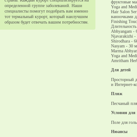
страны. Каждый курорт специализируется на
фруктовые ма
определенной группе заболеваний. Наши
Yoga and Medi
специалисты помогут подобрать вам именно
Hair Salon S
тот термальный курорт, который наилучшим
ванночками д
Finishing To
образом будет отвечать вашим потребностям.
Длительность
Abhyangam - 6
Njavarakizhi 
Shirodhara - 
Nasyam - 30 м
Marma Abhyan
Yoga and Medi
Amritham Herb
Для детей
Просторный де
и Интернет-ко
Пляж
Песчаный пля
Условия для
Поле для голь
Нюансы