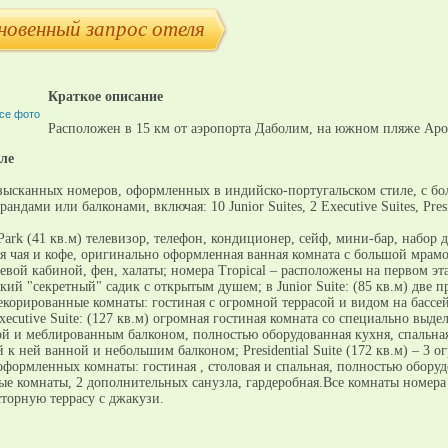
новенный запрос отеля
Краткое описание
се фото
Расположен в 15 км от аэропорта Даболим, на южном пляже Аро
ле
изысканных номеров, оформленных в индийско-португальском стиле, с б
андами или балконами, включая: 10 Junior Suites, 2 Executive Suites, Presi
Park (41 кв.м) телевизор, телефон, кондиционер, сейф, мини-бар, набор 
я чая и кофе, оригинально оформленная ванная комната с большой мрам
вой кабиной, фен, халаты; номера Tropical – расположены на первом эт
ий "секретный" садик с открытым душем; в Junior Suite: (85 кв.м) две 
екорированные комнаты: гостиная с огромной террасой и видом на бассей
xecutive Suite: (127 кв.м) огромная гостиная комната со специально выде
ой и меблированным балконом, полностью оборудованная кухня, спальная
 ней ванной и небольшим балконом; Presidential Suite (172 кв.м) – 3 о
оформленных комнаты: гостиная , столовая и спальная, полностью обору
ные комнаты, 2 дополнительных санузла, гардеробная.Все комнаты номер
сторную террасу с джакузи.