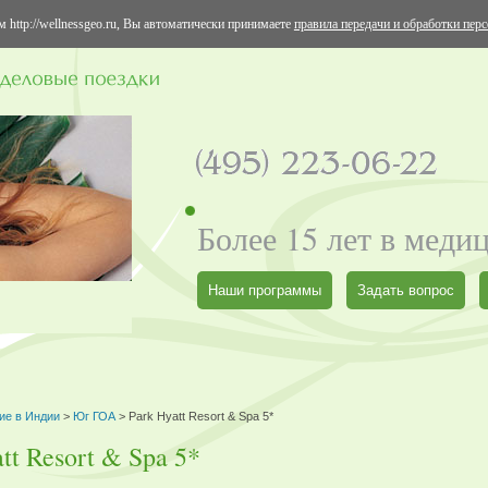
 http://wellnessgeo.ru, Вы автоматически принимаете
правила передачи и обработки пер
Более 15 лет в меди
Наши программы
Задать вопрос
ие в Индии
>
Юг ГОА
> Park Hyatt Resort & Spa 5*
tt Resort & Spa 5*