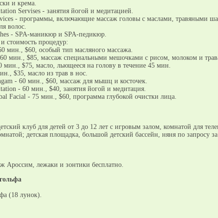
ски и крема.
tation Servises - занятия йогой и медитацией.
ervices - программы, включающие массаж головы с маслами, травяными 
ля волос.
uches - SPA-маникюр и SPA-педикюр.
 и стоимость процедур:
0 мин., $60, особый тип масляного массажа.
- 60 мин., $85, массаж специальными мешочками с рисом, молоком и трав
60 мин., $75, масло, льющееся на голову в течение 45 мин.
ин., $35, масло из трав в нос.
gam - 60 мин., $60, массаж для мышц и косточек.
tation - 60 мин., $40, занятия йогой и медитация.
al Facial - 75 мин., $60, программа глубокой очистки лица.
тский клуб для детей от 3 до 12 лет с игровым залом, комнатой для тел
мнатой; детская площадка, большой детский бассейн, няня по запросу за 
ж Ароссим, лежаки и зонтики бесплатно.
 гольфа
фа (18 лунок).