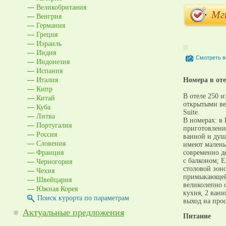
Великобритания
Мг
Венгрия
Германия
Греция
Израиль
Индия
Смотреть в
Индонезия
Испания
Италия
Номера в оте
Кипр
В отеле 250 
Китай
открытыми вер
Куба
Suite.
Литва
В номерах: в 
Португалия
приготовлени
Россия
ванной и душе
Словения
имеют маленьк
Франция
современно д
Черногория
с балконом; E
столовой зон
Чехия
примыкающей к
Швейцария
великолепно 
Южная Корея
кухня, 2 ван
Поиск курорта по параметрам
выход на про
Актуальные предложения
Питание