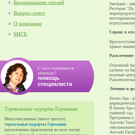
Бронирование отелей
Завтраки - шв
Ресторан "Da 
Вопрос-ответ
морепродуктов
вегетарианска
О компании
португальских
Cервис в оте
MICE
Круглосуточно
прокат машин
Развлечение 
Огромный бас
С чего начинается
катание на ба
аюрведа?
игровые цент
помощь
Развлекатель
специалиста
Лечение и sp
Sereno Spa -
аюрведически
Термальные курорты Германии
В Sereno Spa 
пышный сад.
Программы в 
Многочисленные (около трехсот)
Aurveda Touch
термальные курорты Германии
омолаживающ
расположены практически во всех частях
Aurveda Facia