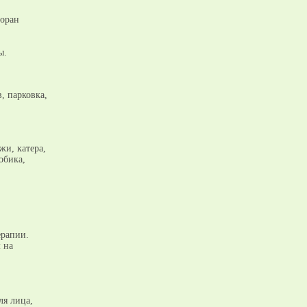
торан
ы.
, парковка,
жи, катера,
обика,
ерапии.
 на
ля лица,