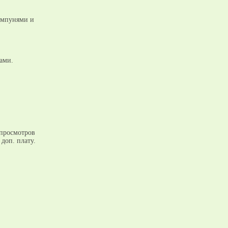
шампунями и
ами.
епросмотров
доп. плату.