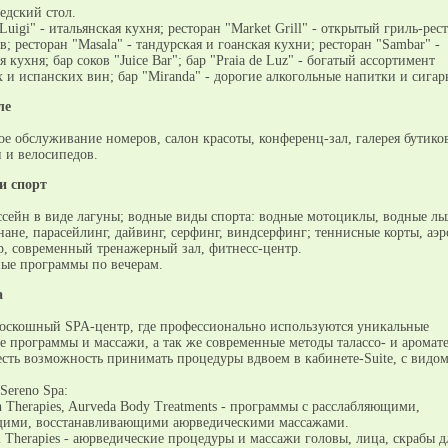
едский стол.
Luigi" - итальянская кухня; ресторан "Market Grill" - открытый гриль-рес
; ресторан "Masala" - тандурская и гоанская кухни; ресторан "Sambar" -
я кухня; бар соков "Juice Bar"; бар "Praia de Luz" - богатый ассортимент
 и испанских вин; бар "Miranda" - дорогие алкогольные напитки и сигар
ле
е обслуживание номеров, салон красоты, конференц-зал, галерея бутиков
 и велосипедов.
и спорт
сейн в виде лагуны; водные виды спорта: водные мотоциклы, водные лы
нане, парасейлинг, дайвинг, серфинг, виндсерфинг; теннисные корты, аэр
р, современный тренажерный зал, фитнесс-центр.
ные программы по вечерам.
a
 роскошный SPA-центр, где профессионально используются уникальные
е программы и массажи, а так же современные методы талассо- и аромат
есть возможность принимать процедуры вдвоем в кабинете-Suite, с видом
Sereno Spa:
 Therapies, Aurveda Body Treatments - программы с расслабляющими,
ими, восстанавливающими аюрведическими массажами.
l Therapies - аюрведические процедуры и массажи головы, лица, скрабы д