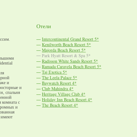
Отели
Intercontinental Grand Resort 5*
ссим.
Kenilworth Beach Resort 5*
Majorda Beach Resort 5*
Park Hyatt Resort & Spa 5*
ольшими
Radisson White Sands Resort 5*
dential
Ramada Caravela Beach Resort 5*
Taj Exotica 5*
для
The Leela Palace 5*
орной
Baywatch Resort 4*
аже и
просторные и
Club Mahindra 4*
н, спальня
Heritage Village Сlub 4*
ленной
Holiday Inn Beach Resort 4*
 комната с
The Beach Resort 4*
громных и
дованная
а имеют