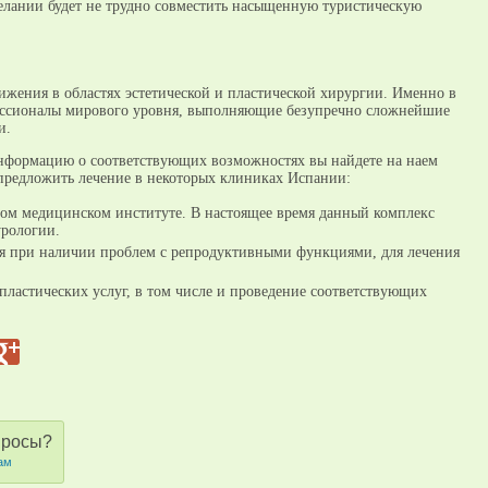
желании будет не трудно совместить насыщенную туристическую
тижения в областях эстетической и пластической хирургии. Именно в
фессионалы мирового уровня, выполняющие безупречно сложнейшие
и.
нформацию о соответствующих возможностях вы найдете на наем
 предложить лечение в некоторых клиниках Испании:
анном медицинском институте. В настоящее время данный комплекс
урологии.
ься при наличии проблем с репродуктивными функциями, для лечения
ластических услуг, в том числе и проведение соответствующих
просы?
ам