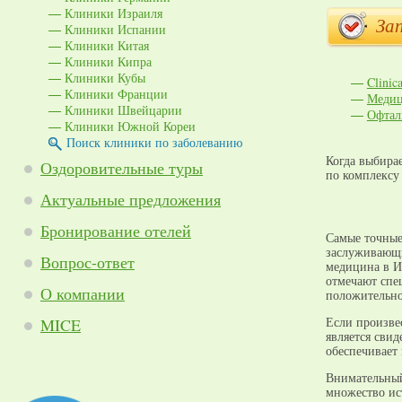
Клиники Израиля
Зап
Клиники Испании
Клиники Китая
Клиники Кипра
Клиники Кубы
Clinic
Клиники Франции
Медиц
Клиники Швейцарии
Офтал
Клиники Южной Кореи
Поиск клиники по заболеванию
Когда выбира
Оздоровительные туры
по комплексу
Актуальные предложения
Бронирование отелей
Самые точные
заслуживающи
Вопрос-ответ
медицина в И
отмечают спе
О компании
положительно
MICE
Если произве
является сви
обеспечивает
Внимательный
множество ис