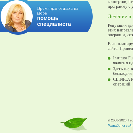
концертов, ф
программу с 
Время для отдыха на
море
Лечение в
помощь
специалиста
Репутация дан
этих направл
операции, со
Если планиру
сайте. Приве
Instituto 
является о
Здесь же, 
бесплодия.
CLÍNICA P
операций.
© 2008-2026, Г
Разработка сайт