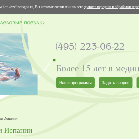
 http://wellnessgeo.ru, Вы автоматически принимаете
правила передачи и обработки пер
Более 15 лет в меди
Наши программы
Задать вопрос
ки Испании
и Испании