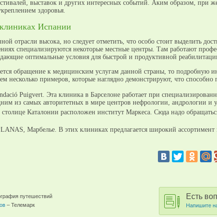
естивалей, выставок и других интересных событий. Аким образом, при 
укреплением здоровья.
 клиниках Испании
ной отрасли высока, но следует отметить, что особо стоит выделить дос
ениях специализируются некоторые местные центры. Там работают про
здающие оптимальные условия для быстрой и продуктивной реабилитаци
ется обращение к медицинским услугам данной страны, то подробную и
дем несколько примеров, которые наглядно демонстрируют, что способно
Fundació Puigvert. Эта клиника в Барселоне работает при специализиров
дним из самых авторитетных в мире центров нефрологии, андрологии и 
в столице Каталонии расположен институт Маркеса. Сюда надо обращат
LANAS, Марбелье. В этих клиниках предлагается широкий ассортимент п
Есть во
еография путешествий
ов
– Телемарк
Напишите н