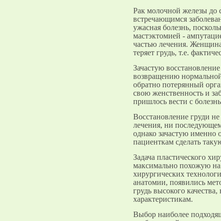
Рак молочной железы до с
встречающимся заболеван
ужасная болезнь, посколь
мастэктомией - ампутаци
частью лечения. Женщина 
теряет грудь, т.е. фактич
Зачастую восстановление 
возвращению нормальной
обратно потерянный орган
свою женственность и за
пришлось вести с болезн
Восстановление груди не
лечения, ни последующем
однако зачастую именно 
пациенткам сделать таку
Задача пластического хиру
максимально похожую на 
хирургических технологи
анатомии, появились мет
грудь высокого качества,
характеристикам.
Выбор наиболее подходящ