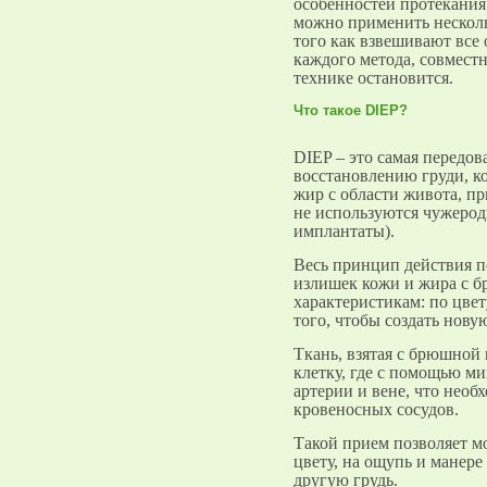
особенностей протекания
можно применить несколь
того как взвешивают все
каждого метода, совмест
технике остановится.
Что такое DIEP?
DIEP – это самая передо
восстановлению груди, ко
жир с области живота, п
не используются чужерод
имплантаты).
Весь принцип действия по
излишек кожи и жира с б
характеристикам: по цвет
того, чтобы создать новую
Ткань, взятая с брюшной
клетку, где с помощью м
артерии и вене, что необ
кровеносных сосудов.
Такой прием позволяет мо
цвету, на ощупь и манере
другую грудь.