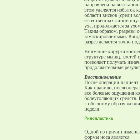
направлена на восстанов
этом удаляется избыток к
области висков (среди во
естественных линий внут
уха, продолжается за ухо
Таким образом, разрезы 
замаскированными. Когда
разрез делается точно по
Внимание хирурга концен
структуре мышц, костей 
позволяет получать изнач
продолжительные результ
Восстановление
После операции пациент 
Как правило, послеопера
все болевые ощущения к
болеутоляющих средств. 
к обычному образу жизни
недели.
Ринопластика
Одной из причин измене
формы носа является