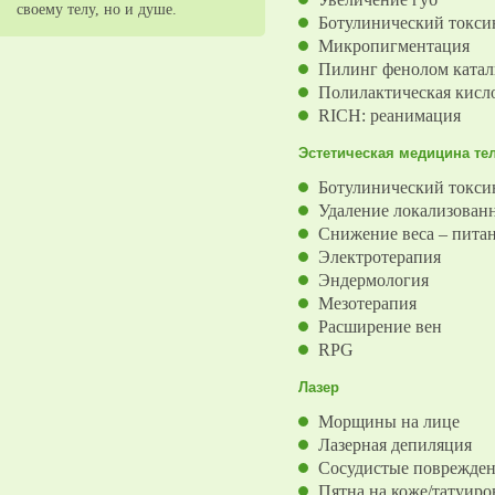
своему телу, но и душе.
Ботулинический токс
Микропигментация
Пилинг фенолом ката
Полилактическая кисло
RICH: реанимация
Эстетическая медицина те
Ботулинический токси
Удаление локализован
Снижение веса – питан
Электротерапия
Эндермология
Мезотерапия
Расширение вен
RPG
Лазер
Морщины на лице
Лазерная депиляция
Сосудистые поврежде
Пятна на коже/татуиро