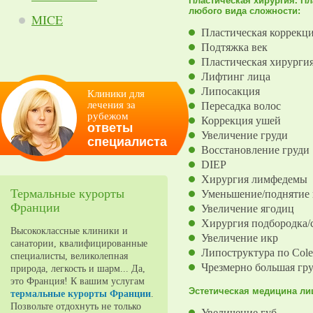
Пластическая хирургия. П
любого вида сложности:
MICE
Пластическая коррекц
Подтяжка век
Пластическая хирурги
Лифтинг лица
Липосакция
Клиники для
лечения за
Пересадка волос
рубежом
Коррекция ушей
ответы
Увеличение груди
специалиста
Восстановление груди
DIEP
Хирургия лимфедемы
Термальные курорты
Уменьшение/поднятие 
Франции
Увеличение ягодиц
Хирургия подбородка/
Высококлассные клиники и
Увеличение икр
санатории, квалифицированные
Липоструктура по Col
специалисты, великолепная
Чрезмерно большая гр
природа, легкость и шарм... Да,
это Франция! К вашим услугам
Эстетическая медицина ли
термальные курорты Франции
.
Позвольте отдохнуть не только
Увеличение губ