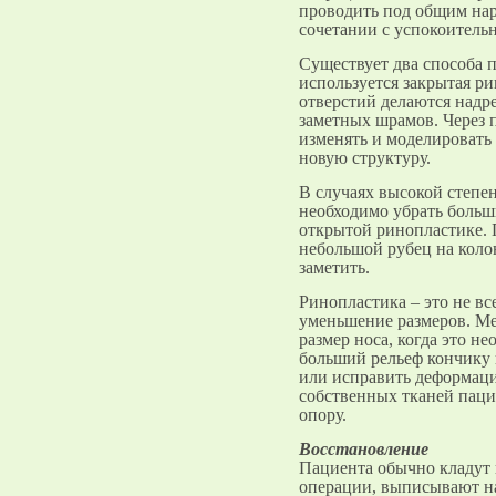
проводить под общим нар
сочетании с успокоитель
Существует два способа 
используется закрытая р
отверстий делаются надре
заметных шрамов. Через 
изменять и моделировать
новую структуру.
В случаях высокой степе
необходимо убрать больш
открытой ринопластике. 
небольшой рубец на коло
заметить.
Ринопластика – это не вс
уменьшение размеров. Ме
размер носа, когда это н
больший рельеф кончику 
или исправить деформаци
собственных тканей паци
опору.
Восстановление
Пациента обычно кладут в
операции, выписывают н