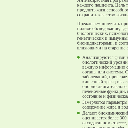
Антивозрастная программ
каждого пациента. Цель 
продлить жизнеспособнос
сохранить качество жизни
Прежде чем получить про
полное обследование, где
биологических, психолог
генетических и иммунны
биоиндикаторами, и соот
влияющими на старение 
Анализируются физиче
биологический уровни
важную информацию о 
органы или системы. О
заболеваний, проверяе
кишечный тракт; выяс
опорно-двигательного 
печеночные функции, 
состояние и физическа
Замеряются параметры
содержание жира и вод
Делают биохимический
оценивается более 300
оксидативном стрессе,
гормональном профиле,