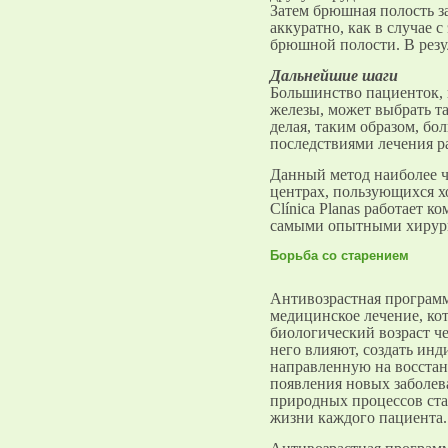
Затем брюшная полость за
аккуратно, как в случае 
брюшной полости. В резу
Дальнейшие шаги
Большинство пациенток, 
железы, может выбрать та
делая, таким образом, бо
последствиями лечения р
Данный метод наиболее ч
центрах, пользующихся х
Clínica Planas работает к
самыми опытными хирург
Борьба со старением
Антивозрастная программа
медицинское лечение, ко
биологический возраст ч
него влияют, создать ин
направленную на восстан
появления новых заболев
природных процессов стар
жизни каждого пациента.