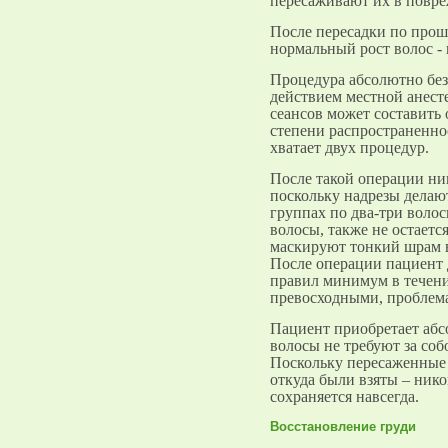
пересаживают их в повре
После пересадки по прош
нормальный рост волос - 
Процедура абсолютно без
действием местной анест
сеансов может составить о
степени распространеннос
хватает двух процедур.
После такой операции ни
поскольку надрезы делаю
группах по два-три волос
волосы, также не остаетс
маскируют тонкий шрам в
После операции пациент
правил минимум в течени
превосходными, проблема
Пациент приобретает абс
волосы не требуют за соб
Поскольку пересаженные 
откуда были взяты – никог
сохраняется навсегда.
Восстановление груди