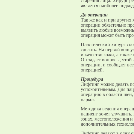
старения лица. Хирург ре
является наиболее подхо
До операции
Так же как и при других 
операции обязательно пр
выявить любые возможны
операция может быть про
Пластический хирург соо
сделать. На первой консу
и качество кожи, а также
Он задает вопросы, чтобы
операции, и сообщает вс
операцией.
Процедура
Лифтинг можно делать по
успокоительным. Для пац
операцию в области шеи,
наркоз.
Методика ведения операц
пациент хочет улучшить,
зонах, местоположения и 
дополнительных техноло
Лифтинг делают в одну о