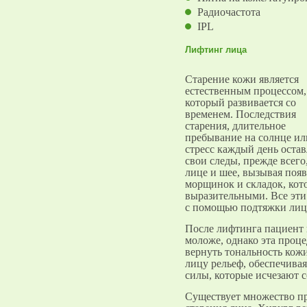
Радиочастота
IPL
Лифтинг лица
Старение кожи является
естественным процессом,
который развивается со
временем. Последствия
старения, длительное
пребывание на солнце ил
стресс каждый день оста
свои следы, прежде всего
лице и шее, вызывая поя
морщинок и складок, кот
выразительными. Все эти
с помощью подтяжки лица
После лифтинга пациент н
моложе, однако эта проц
вернуть тональность кожи
лицу рельеф, обеспечива
силы, которые исчезают с
Существует множество пр