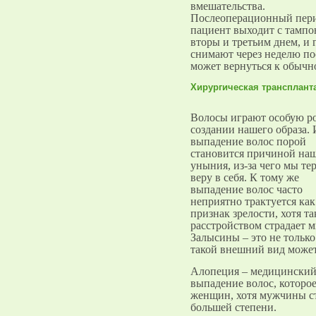
вмешательства.
Послеоперационный пери
пациент выходит с тампо
вторы и третьим днем, и 
снимают через неделю по
может вернуться к обычн
Хирургическая трансплант
Волосы играют особую р
создании нашего образа. 
выпадение волос порой
становится причиной на
уныния, из-за чего мы те
веру в себя. К тому же
выпадение волос часто
неприятно трактуется как
признак зрелости, хотя т
расстройством страдает 
Залысины – это не только
такой внешний вид может
Алопеция – медицинский 
выпадение волос, которое
женщин, хотя мужчины ст
большей степени.