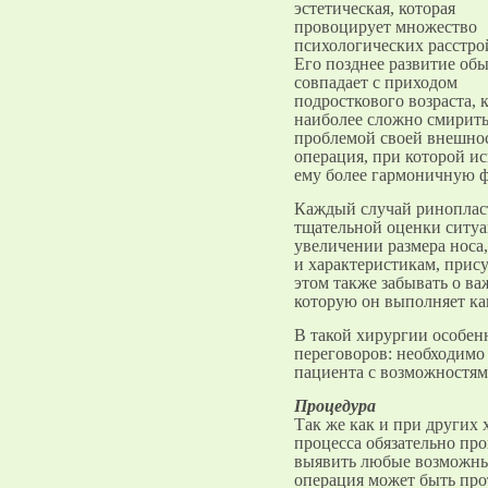
эстетическая, которая
провоцирует множество
психологических расстро
Его позднее развитие об
совпадает с приходом
подросткового возраста, 
наиболее сложно смирить
проблемой своей внешнос
операция, при которой и
ему более гармоничную ф
Каждый случай ринопласт
тщательной оценки ситуа
увеличении размера носа,
и характеристикам, прис
этом также забывать о в
которую он выполняет ка
В такой хирургии особен
переговоров: необходимо
пациента с возможностя
Процедура
Так же как и при других 
процесса обязательно пр
выявить любые возможны
операция может быть пр