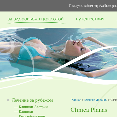
Пользуясь сайтом http://wellnessge
Лечение за рубежом
Главная
>
Клиники Испании
> Clini
Клиники Австрии
Clinica Planas
Клиники
Великобритании