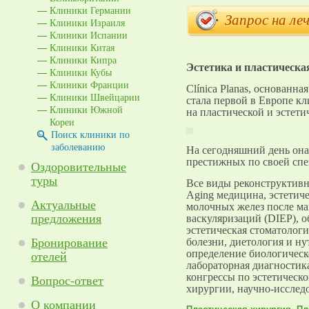
Клиники Германии
Запрос на леч
Клиники Израиля
Клиники Испании
Клиники Китая
Клиники Кипра
Эстетика и пластическа
Клиники Кубы
Клиники Франции
Clínica Planas, основанна
Клиники Швейцарии
стала первой в Европе к
Клиники Южной
на пластической и эстети
Кореи
Поиск клиники по
заболеванию
На сегодняшний день она
престижных по своей спе
Оздоровительные
туры
Все виды реконструктивн
Aging медицина, эстетич
Актуальные
молочных желез после м
предложения
васкуляризаций (DIEP), о
эстетическая стоматолог
Бронирование
болезни, диетология и н
отелей
определение биологическо
лабораторная диагности
конгрессы по эстетическ
Вопрос-ответ
хирургии, научно-исследо
О компании