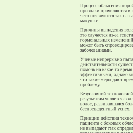
Процесс облысения порой 
признаки проявляются в п
чего появляются так наз
макушки.
Причины выпадения волос
это случается из-за гене
гормональных изменений 
может быть спровоцирова
заболеваниями.
Ученые непрерывно пыта
действительности сущест
помочь на какое-то время
эффективными, однако м
что такие меры дают вре
проблему.
Безусловной технологией
результатам является фол
волос, развивавшаяся боле
беспрецедентный успех.
Принцип действия технол
пациента с боковых облас
не выпадают (так определ