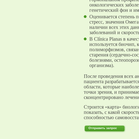
онкологических заболе
генетический фон и им
Оценивается степень 
стресс, значения Омег
наличии всех этих дан
заболеваний и скорост
В Clínica Planas в кач
используется биочип, 
полиморфизмов, связа
старения (сердечно-со
болезнями, остеопороз
организма).
После проведения всех а
пациента разрабатываетс
области, которые наибол
точки зрения, и принима
сконцентрировано лечени
Строится «карта» биологи
показать, с какой скорост
способностью самовосста
Отправить запрос