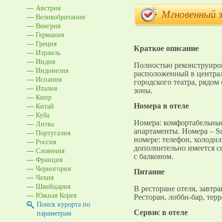
Австрия
Мгновенный 
Великобритания
Венгрия
Германия
Греция
Краткое описание
Израиль
Индия
Полностью реконструиров
Индонезия
расположенный в централ
Испания
городского театра, рядом
Италия
зоны.
Кипр
Китай
Номера в отеле
Куба
Номера: комфортабельные
Литва
апартаменты. Номера – Su
Португалия
номере: телефон, холодил
Россия
дополнительно имеется с
Словения
с балконом.
Франция
Черногория
Питание
Чехия
Швейцария
В ресторане отеля, завтра
Южная Корея
Ресторан, лобби-бар, терр
Поиск курорта по
параметрам
Cервис в отеле