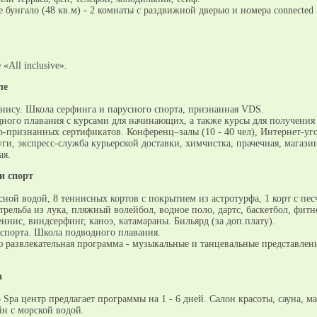
 бунгало (48 кв.м) - 2 комнаты с раздвижной дверью и номера connected
«All inclusive».
ле
ннису. Школа серфинга и парусного спорта, признанная VDS.
ного плавания с курсами для начинающих, а также курсы для получения
-признанных сертификатов. Конференц–залы (10 - 40 чел), Интернет-уг
ги, экспресс-служба курьерской доставки, химчистка, прачечная, магази
ая.
и спорт
сной водой, 8 теннисных кортов с покрытием из астротурфа, 1 корт с пе
рельба из лука, пляжный волейбол, водное поло, дартс, баскетбол, фитне
ннис, виндсерфинг, каноэ, катамараны. Бильярд (за доп.плату).
спорта. Школа подводного плавания.
ю развлекательная программа - музыкальные и танцевальные представлен
a
so Spa центр предлагает программы на 1 - 6 дней. Салон красоты, сауна, м
йн с морской водой.