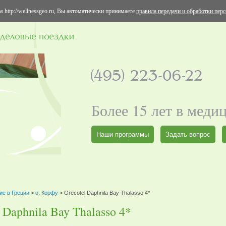
 http://wellnessgeo.ru, Вы автоматически принимаете
правила передачи и обработки пер
Более 15 лет в меди
Наши программы
Задать вопрос
ие в Греции
>
о. Корфу
> Grecotel Daphnila Bay Thalasso 4*
 Daphnila Bay Thalasso 4*