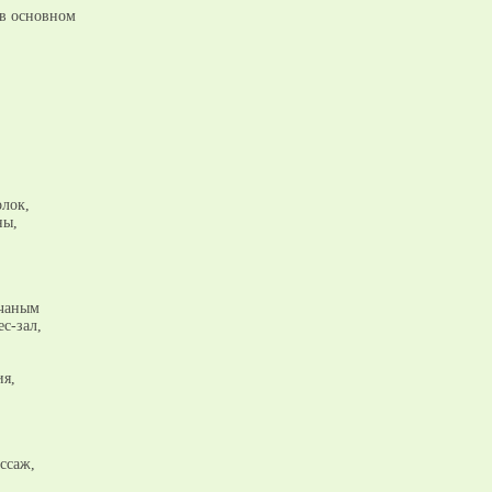
 в основном
олок,
ны,
счаным
с-зал,
ия,
ассаж,