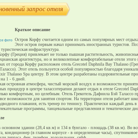
новенный запрос отеля
Краткое описание
Остров Корфу считается одним из самых популярных мест отдыха
се фото
Этот остров первым начал принимать иностранных туристов. Поэ
 туристическая инфраструктура.
Корфу (Греция) привлекает не только пышная растительность, живописны
цианская архитектура, но и великолепные комфортабельные отели этого 
ах от города Корфу расположен отель Grecotel Daphnila Bay Thalasso (Гре
Талассо). Этот отель пользуется особой популярностью благодаря уникал
ixir Thalasso Spa центру. В этом центре разработаны оздоровительные пр
на 1 - 6 дней.
хая островная атмосфера, чистый морской воздух и возможности принят
ых процедур в центре талассотерапии делают отдых в отеле Grecotel Dap
олько комфортным, но целебным. Отель Грекотель Дафнила Бэй Талассо п
все возможности для занятия спортом. На территории отеля работает шк
дводного плавания, есть тренер по теннису. Практически каждый день в 
влекательные программы, танцевальные представления и тематические дис
ле
 основном здании (28,4 кв.м) и 134 в бунгало - площадь (38 кв.м). Во вс
а, кондиционер (в главном корпусе - в определенные часы), спутниковое
или терраса, фен, телефон, холодильник, сейф.