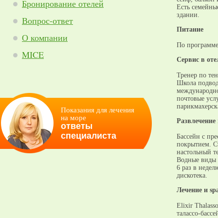
Бронирование отелей
Есть семейные
здании.
Вопрос-ответ
Питание
О компании
По программе 
MICE
Cервис в оте
Тренер по те
Школа подвод
международно
почтовые услу
парикмахерск
Показания для лечения
на море
Развлечение 
ответы
специалиста
Бассейн с пре
покрытием. Ст
настольный те
Водные виды 
6 раз в недел
дискотека.
Лечение и sp
Elixir Thalas
талассо-бассе