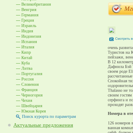
Великобритания
Мг
Венгрия
Германия
Греция
Израиль
Индия
Индонезия
Смотреть в
Испания
Италия
очень развита
Кипр
Туристов на 
Китай
пейзажи, вене
В 12 километр
Куба
Дафнила Бэй 
Литва
своем роде El
Португалия
рассчитанные 
Россия
Спокойная ти
Словения
оздоровительн
Франция
Thalasso не т
Черногория
своим гостям 
Чехия
серфинга и по
проходят раз
Швейцария
Южная Корея
Номера в оте
Поиск курорта по параметрам
126 номеров в
Актуальные предложения
ванная комнат
сейф, балкон 