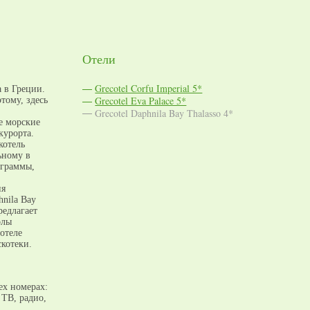
Отели
Grecotel Corfu Imperial 5*
 в Греции.
Grecotel Eva Palace 5*
тому, здесь
Grecotel Daphnila Bay Thalasso 4*
е морские
курорта.
котель
ьному в
ограммы,
ия
hnila Bay
редлагает
олы
отеле
котеки.
ех номерах:
 ТВ, радио,