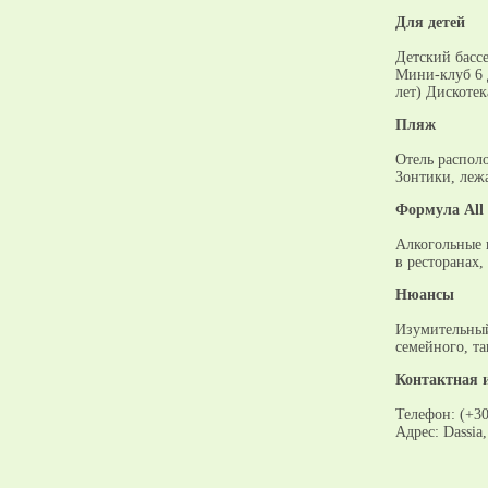
Для детей
Детский басс
Мини-клуб 6 д
лет) Дискотека
Пляж
Отель распол
Зонтики, леж
Формула All 
Алкогольные и
в ресторанах, 
Нюансы
Изумительный
семейного, та
Контактная 
Телефон: (+30
Адрес: Dassia,