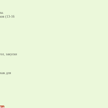
ны.
ков (13-16
тол, закуски
как для