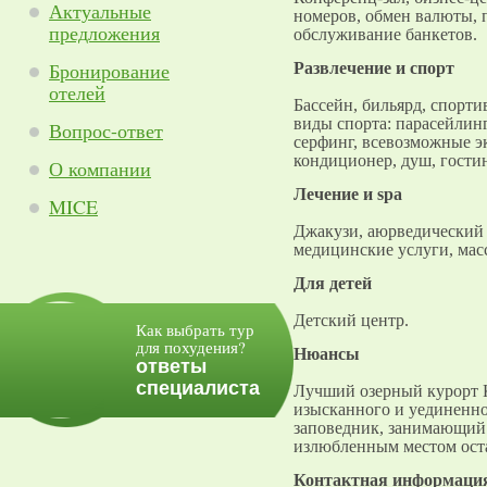
Актуальные
номеров, обмен валюты, п
предложения
обслуживание банкетов.
Бронирование
Развлечение и спорт
отелей
Бассейн, бильярд, спорти
виды спорта: парасейлин
Вопрос-ответ
серфинг, всевозможные эк
кондиционер, душ, гостин
О компании
Лечение и spa
MICE
Джакузи, аюрведический 
медицинские услуги, мас
Для детей
Детский центр.
Как выбрать тур
для похудения?
Нюансы
ответы
специалиста
Лучший озерный курорт К
изысканного и уединенн
заповедник, занимающий 
излюбленным местом ост
Контактная информаци