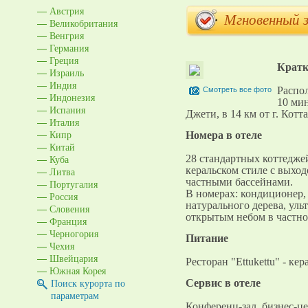
Австрия
Мгновенный 
Великобритания
Венгрия
Германия
Греция
Кратк
Израиль
Индия
Распол
Смотреть все фото
Индонезия
10 мин
Испания
Джети, в 14 км от г. Котт
Италия
Кипр
Номера в отеле
Китай
Куба
28 стандартных коттедже
керальском стиле с выходо
Литва
частными бассейнами.
Португалия
В номерах: кондиционер, 
Россия
натурального дерева, уль
Словения
открытым небом в частно
Франция
Черногория
Питание
Чехия
Швейцария
Ресторан "Ettukettu" - кер
Южная Корея
Поиск курорта по
Cервис в отеле
параметрам
Конференц-зал, бизнес-ц