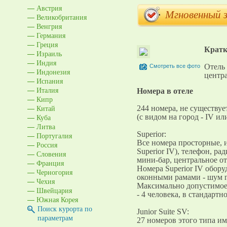
Австрия
Мгновенный 
Великобритания
Венгрия
Германия
Греция
Кратк
Израиль
Индия
Отель 
Смотреть все фото
Индонезия
центра
Испания
Италия
Номера в отеле
Кипр
Китай
244 номера, не существуе
Куба
(с видом на город - IV ил
Литва
Superior:
Португалия
Все номера просторные, 
Россия
Superior IV), телефон, ра
Словения
мини-бар, центральное от
Франция
Номера Superior IV обо
Черногория
оконными рамами - шум г
Чехия
Максимально допустимое 
Швейцария
- 4 человека, в стандартн
Южная Корея
Поиск курорта по
Junior Suite SV:
параметрам
27 номеров этого типа и