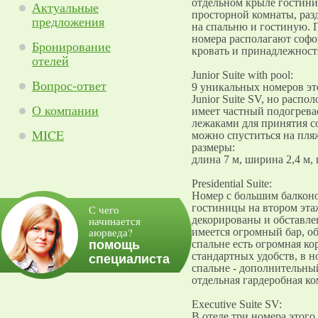
отдельном крыле гостини
Актуальные
просторной комнаты, раз
предложения
на спальню и гостиную. 
номера располагают софо
Бронирование
кровать и принадлежност
отелей
Junior Suite with pool:
Вопрос-ответ
9 уникальных номеров это
Junior Suite SV, но расп
О компании
имеет частный подогрева
лежаками для принятия с
MICE
можно спуститься на пля
размеры:
длина 7 м, ширина 2,4 м, г
Presidential Suite:
Номер с большим балконо
гостиницы на втором эта
С чего
начинается
декорированы и обставле
аюрведа?
имеется огромный бар, о
помощь
спальне есть огромная ко
стандартных удобств, в н
специалиста
спальне - дополнительный
отдельная гардеробная ко
Executive Suite SV:
В отеле три номера этого