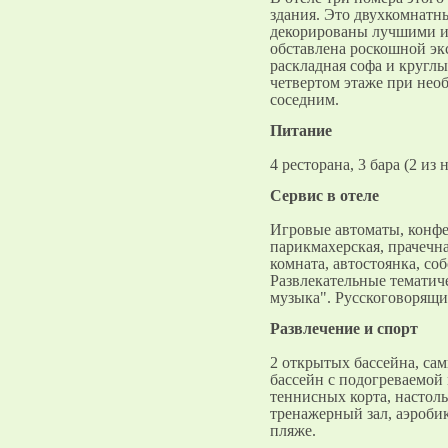
здания. Это двухкомнатн
декорированы лучшими и
обставлена роскошной эк
раскладная софа и кругл
четвертом этаже при нео
соседним.
Питание
4 ресторана, 3 бара (2 из 
Cервис в отеле
Игровые автоматы, конфер
парикмахерская, прачечна
комната, автостоянка, со
Развлекательные тематиче
музыка". Русскоговорящи
Развлечение и спорт
2 открытых бассейна, са
бассейн с подогреваемой
теннисных корта, настол
тренажерный зал, аэробик
пляже.