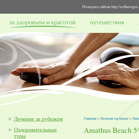
Пользуясь сайтом http://wellnessge
Лечение за рубежом
Главная
>
Лечение на Кипре
>
Лим
Amathus Beach 5
Оздоровительные
туры