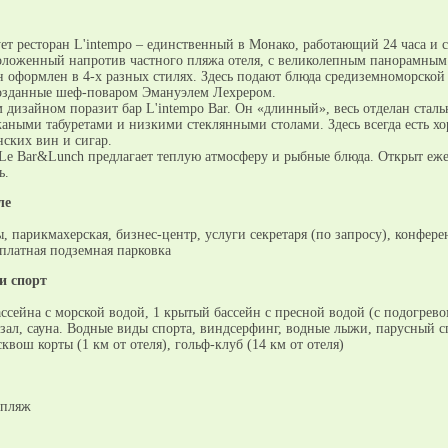
ет ресторан L'intempo – единственный в Монако, работающий 24 часа и с
оложенный напротив частного пляжа отеля, с великолепным панорамным
н оформлен в 4-х разных стилях. Здесь подают блюда средиземноморской
озданные шеф-поваром Эмануэлем Лехрером.
дизайном поразит бар L'intempo Bar. Он «длинный», весь отделан сталь
аными табуретами и низкими стеклянными столами. Здесь всегда есть х
ских вин и сигар.
 Le Bar&Lunch предлагает теплую атмосферу и рыбные блюда. Открыт еж
ь.
ле
, парикмахерская, бизнес-центр, услуги секретаря (по запросу), конфере
 платная подземная парковка
и спорт
ссейна с морской водой, 1 крытый бассейн с пресной водой (с подогрево
зал, сауна. Водные виды спорта, виндсерфинг, водные лыжи, парусный с
квош корты (1 км от отеля), гольф-клуб (14 км от отеля)
 пляж