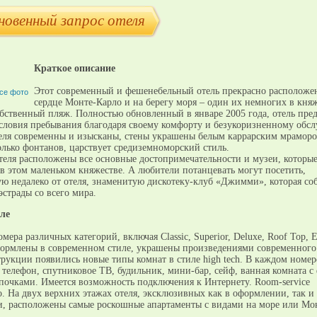
новенный запрос отеля
Краткое описание
Этот современный и фешенебельный отель прекрасно расположе
се фото
сердце Монте-Карло и на берегу моря – один их немногих в кня
обственный пляж. Полностью обновленный в январе 2005 года, отель пред
словия пребывания благодаря своему комфорту и безукоризненному обс
еля современны и изысканы, стены украшены белым каррарским мраморо
олько фонтанов, царствует средиземноморский стиль.
отеля расположены все основные достопримечательности и музеи, которые
в этом маленьком княжестве. А любители потанцевать могут посетить,
ю недалеко от отеля, знаменитую дискотеку-клуб «Джимми», которая соб
страды со всего мира.
ле
омера различных категорий, включая Classic, Superior, Deluxe, Roof Top, E
ормлены в современном стиле, украшены произведениями современного 
рукции появились новые типы комнат в стиле high tech. В каждом номер
телефон, спутниковое ТВ, будильник, мини-бар, сейф, ванная комната с
апочками. Имеется возможность подключения к Интернету. Room-service
. На двух верхних этажах отеля, эксклюзивных как в оформлении, так и
, расположены самые роскошные апартаменты с видами на море или Мо