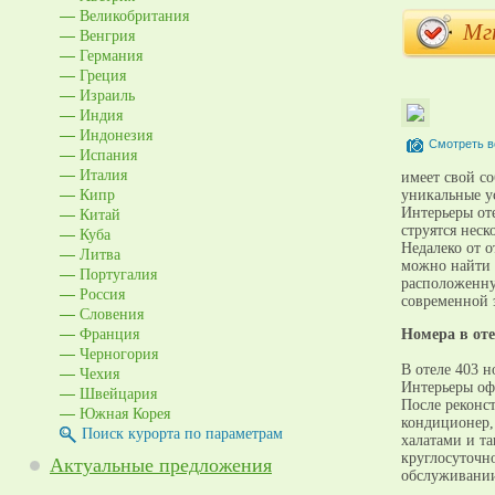
Великобритания
Мг
Венгрия
Германия
Греция
Израиль
Индия
Индонезия
Смотреть в
Испания
Италия
имеет свой с
Кипр
уникальные у
Китай
Интерьеры от
струятся неск
Куба
Недалеко от 
Литва
можно найти 
Португалия
расположенну
Россия
современной э
Словения
Франция
Номера в оте
Черногория
В отеле 403 н
Чехия
Интерьеры оф
Швейцария
После реконст
Южная Корея
кондиционер, 
Поиск курорта по параметрам
халатами и т
круглосуточно
Актуальные предложения
обслуживании