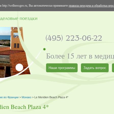
 http://wellnessgeo.ru, Вы автоматически принимаете
правила передачи и обработки пер
Более 15 лет в меди
Наши программы
Задать вопрос
ие во Франции
>
Монако
> Le Meridien Beach Plaza 4*
dien Beach Plaza 4*