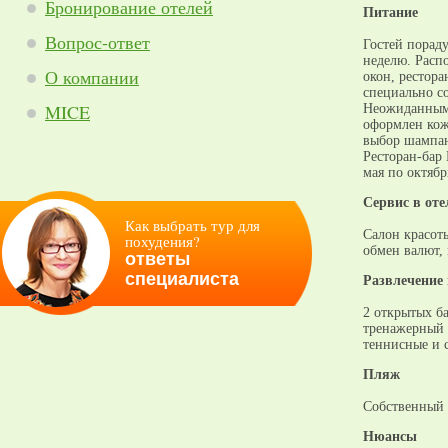
Бронирование отелей
Питание
Вопрос-ответ
Гостей пораду
неделю. Расп
О компании
окон, рестора
специально с
MICE
Неожиданным 
оформлен кож
выбор шампан
Ресторан-бар
мая по октябр
Cервис в оте
Как выбрать тур для
Салон красоты
похудения?
обмен валют,
ответы
специалиста
Развлечение 
2 открытых ба
тренажерный 
теннисные и с
Пляж
Собственный
Нюансы