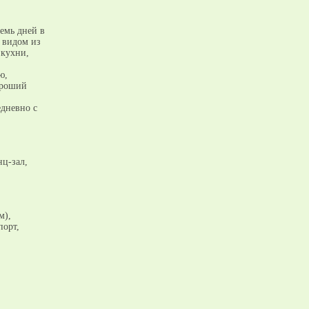
емь дней в
 видом из
 кухни,
ю,
ороший
едневно с
нц-зал,
м),
порт,