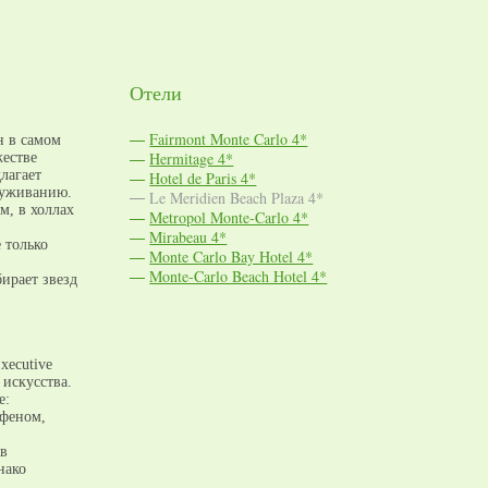
Отели
Fairmont Monte Carlo 4*
н в самом
Hermitage 4*
жестве
лагает
Hotel de Paris 4*
луживанию.
Le Meridien Beach Plaza 4*
м, в холлах
Metropol Monte-Carlo 4*
Mirabeau 4*
 только
Monte Carlo Bay Hotel 4*
Monte-Carlo Beach Hotel 4*
ирает звезд
xecutive
искусства.
е:
 феном,
 в
нако