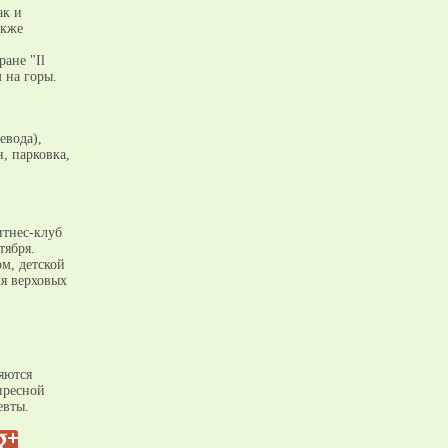
ак и
акже
ане "Il
 на горы.
евода),
, парковка,
итнес-клуб
тября.
м, детской
ля верховых
яются
пресной
евты.