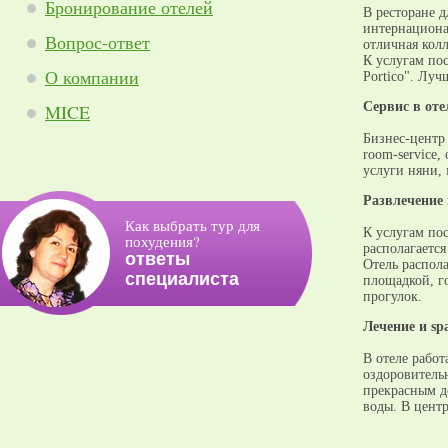
Бронирование отелей
В ресторане д
интернациона
Вопрос-ответ
отличная колл
К услугам по
О компании
Portico". Луч
Cервис в оте
MICE
Бизнес-центр
room-service,
услуги няни, 
Развлечение 
Как выбрать тур для
К услугам по
похудения?
располагается
ответы
Отель распол
специалиста
площадкой, г
прогулок.
Лечение и sp
В отеле рабо
оздоровитель
прекрасным д
воды. В цент