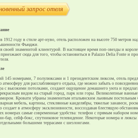
новенный запрос отеля
сание
 1912 году в стиле арт-нуво, отель расположен на высоте 750 метров на
вышенности Фьюджи.
ся своей знаменитой клиентурой. В настоящее время поп-звезды и короле
 приезжают сюда для того, чтобы остановиться в Palazzo Delia Fonte и пр
теля.
ле
й 145 номерами, 7 полулюксами и 1 президентским люксом, отель предл
 атмосферу для расслабляющего отдыха, где можно забыть о повседневн
ера с высокими потолками, создают ощущение домашнего уюта и предлаг
прекрасным видом на старый город, парк или горы. Великолепные ванны
мором. Кровати убраны знаменитым итальянским льняным постельным 
кварная мебель, картины, стеклянные канделябры, тяжелые занавеси, рос
то создает в атмосферу эксклюзивности, воссоздавая блестящую обстано
сех номерах самые современные удобства: телефон с прямым набором ном
ни-бар, сейф-бокс, спутниковое телевидение. Некоторые номера и люксы
отдельными большими террасами с шезлонгами.