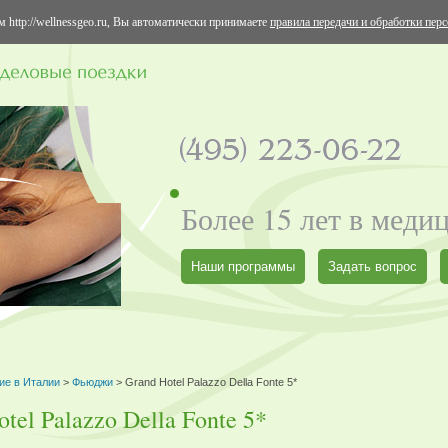
 http://wellnessgeo.ru, Вы автоматически принимаете
правила передачи и обработки пер
Более 15 лет в меди
Наши программы
Задать вопрос
ие в Италии
>
Фьюджи
> Grand Hotel Palazzo Della Fonte 5*
tel Palazzo Della Fonte 5*