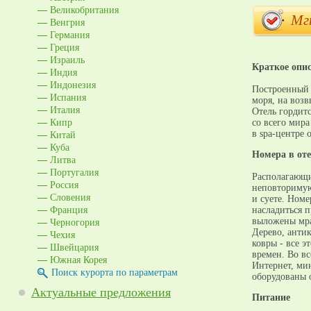
Великобритания
Мг
Венгрия
Германия
Греция
Израиль
Краткое опи
Индия
Индонезия
Построенный в
Испания
моря, на воз
Италия
Отель гордит
Кипр
со всего мира
Китай
в spa-центре о
Куба
Номера в оте
Литва
Португалия
Располагающи
Россия
неповторимую
Словения
и суете. Ном
Франция
насладиться 
Черногория
выложены мра
Дерево, анти
Чехия
ковры - все э
Швейцария
времен. Во в
Южная Корея
Интернет, ми
Поиск курорта по параметрам
оборудованы 
Актуальные предложения
Питание