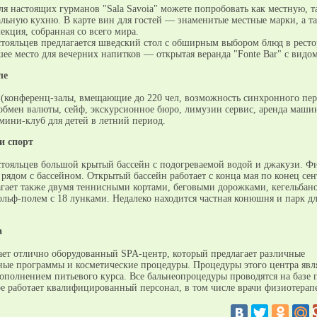
ля настоящих гурманов "Sala Savoia" можете попробовать как местную, т
льную кухню. В карте вин для гостей — знаменитые местные марки, а т
екция, собранная со всего мира.
стояльцев предлагается шведский стол с обширным выбором блюд в рестор
шее место для вечерних напитков — открытая веранда "Fonte Bar" с видом
ле
 (конференц-залы, вмещающие до 220 чел, возможность синхронного пер
 обмен валюты, сейф, экскурсионное бюро, лимузин сервис, аренда машин
мини-клуб для детей в летний период.
и спорт
стояльцев большой крытый бассейн с подогреваемой водой и джакузи. Ф
 рядом с бассейном. Открытый бассейн работает с конца мая по конец сен
агает также двумя теннисными кортами, беговыми дорожками, кегельбано
ольф-полем с 18 лунками. Недалеко находится частная конюшня и парк д
a
тает отлично оборудованный SPA-центр, который предлагает различные
ные программы и косметические процедуры. Процедуры этого центра явл
ополнением питьевого курса. Все бальнеопроцедуры проводятся на базе 
ре работает квалифицированный персонал, в том числе врачи физиотерап