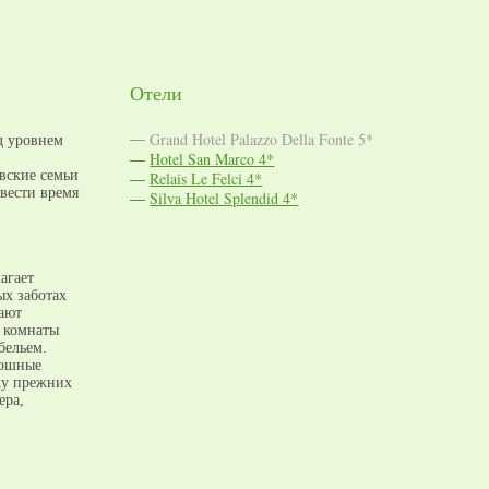
Отели
Grand Hotel Palazzo Della Fonte 5*
д уровнем
Hotel San Marco 4*
вские семьи
Relais Le Felci 4*
овести время
Silva Hotel Splendid 4*
агает
ых заботах
ают
е комнаты
бельем.
кошные
вку прежних
ера,