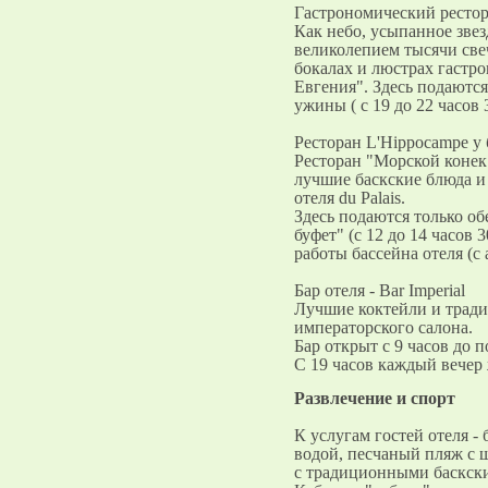
Гастрономический ресторан
Как небо, усыпанное звезд
великолепием тысячи све
бокалах и люстрах гастр
Евгения". Здесь подаются 
ужины ( с 19 до 22 часов 
Ресторан L'Hippocampe у 
Ресторан "Морской конек"
лучшие баскские блюда и
отеля du Palais.
Здесь подаются только обе
буфет" (с 12 до 14 часов 
работы бассейна отеля (с 
Бар отеля - Bar Imperial
Лучшие коктейли и трад
императорского салона.
Бар открыт с 9 часов до 
С 19 часов каждый вечер
Развлечение и спорт
К услугам гостей отеля -
водой, песчаный пляж с ш
с традиционными баскск