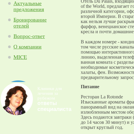
Отель Du Palais, входящи
Актуальные
of the World, предлагает
предложения
различной категории, оф
второй Империи. В стара
Бронирование
как нельзя лучше раскрыв
отелей
фарфор, венецианское ст
кресла и почти домашние
Вопрос-ответ
В каждом номере - кондиц
О компании
том числе русские каналы
помощью интерактивного
MICE
линию, выделенная телефо
ванная комната с раздель
необходимые косметически
халаты, фен. Возможност
предварительному запрос
Питание
Клиники для
лечения за
Ресторан La Rotonde
рубежом
Изысканные ароматы фра
ответы
панорамный вид на океан
специалиста
излюбленным местом обед
Здесь подаются завтраки (
до 14 часов 30 минут) и у
открыт круглый год.