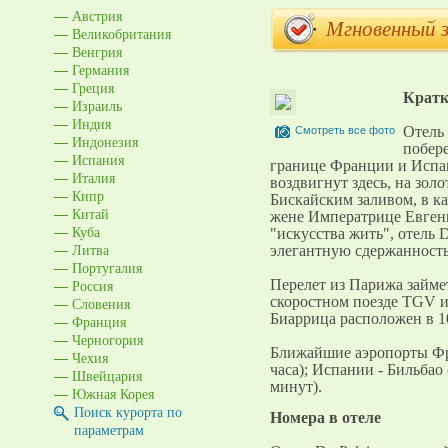
Австрия
Мгновенный 
Великобритания
Венгрия
Германия
Греция
Кратк
Израиль
Индия
Отель
Смотреть все фото
Индонезия
побере
Испания
границе Франции и Испан
Италия
воздвигнут здесь, на зол
Кипр
Бискайским заливом, в ка
Китай
жене Императрице Евген
Куба
"искусства жить", отель D
Литва
элегантную сдержанност
Португалия
Россия
Перелет из Парижа займет
скоростном поезде TGV и
Словения
Биаррица расположен в 10
Франция
Черногория
Ближайшие аэропорты Фра
Чехия
часа); Испании - Бильбао 
Швейцария
минут).
Южная Корея
Поиск курорта по
Номера в отеле
параметрам