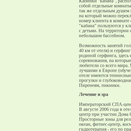
Кабинки "кабана", распо
собой отдельные комнаты 
так же отдельным душем и
на который можно перекл
номер клиента в комнате
"кабана" пользуются у к
с детьми. На территории 
небольшим бассейном.
Возможность занятий голь
40 км от отеля) и серфин
родиной серфинга, здесь
соревнования, на которы
любители со всего мира.
лучшими в Европе (обучен
отеле имеются теннисные
прогулки и глубоководна
Пиренеям, пикники.
Лечение и spa
Императорский СПА-цен
В августе 2006 года в от
центр при участии Дома G
Просторные зоны для рел
океан, фитнес-центр, ко
гидротерапия - его по пр