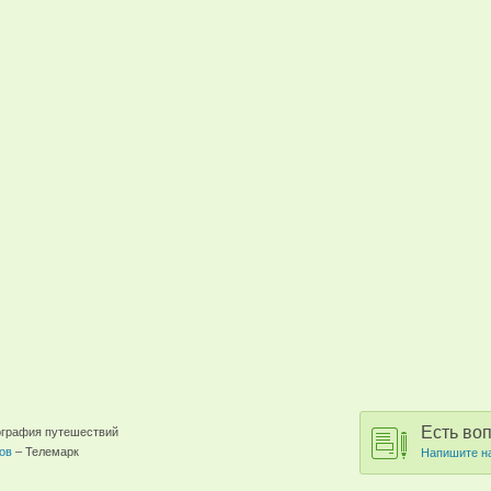
Есть во
еография путешествий
ов
– Телемарк
Напишите н