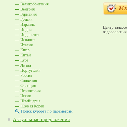
Великобритания
Мг
Венгрия
Германия
Греция
Израиль
Центр талассо
Индия
оздоровления 
Индонезия
Испания
Италия
Кипр
Китай
Куба
Литва
Португалия
Россия
Словения
Франция
Черногория
Чехия
Швейцария
Южная Корея
Поиск курорта по параметрам
Актуальные предложения