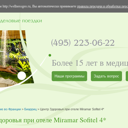
 http://wellnessgeo.ru, Вы автоматически принимаете
правила передачи и обработки пер
Более 15 лет в меди
Наши программы
Задать вопрос
ие во Франции
>
Биарриц
> Центр Здоровья при отеле Miramar Sofitel 4*
оровья при отеле Miramar Sofitel 4*