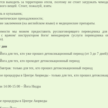
тся выходить за территорию отеля, поэтому не стоит загружать чемод
ного вещей. Стоит, пожалуй, взять:
ь и купальник;
сметические принадлежности;
е заключения (на английском языке) и медицинские препараты.
имости мы можем предоставить русскоговорящего переводчика для
и с врачом/ инструктором йоги/ менеджером (услуги переводчика о
о).
т дни
 Йога для тех, кто уже прошел детоксикационный период (от 3 до 7 дней)
 Йога для тех, кто проходит детоксикационный период
 Завтрак: только для тех, кто прошел детоксикационный период
ние процедуры в Центре Аюрведы - только для тех, кто прошел детоксик
ли 14.00-15.00 – Йога Нидра
ые процедуры в Центре Аюрведы