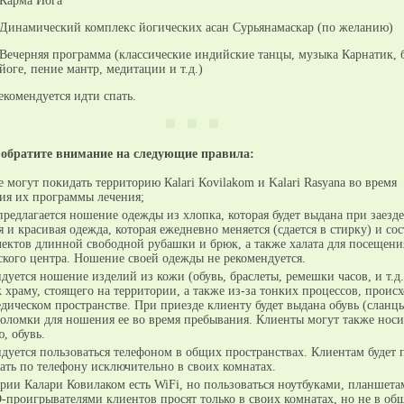
 Карма Йога
– Динамический комплекс йогических асан Сурьянамаскар (по желанию)
 Вечерняя программа (классические индийские танцы, музыка Карнатик, 
оге, пение мантр, медитации и т.д.)
екомендуется идти спать.
 обратите внимание на следующие правила:
 могут покидать территорию Кalari Кovilakom и Kalari Rasyana во время
ия их программы лечения;
редлагается ношение одежды из хлопка, которая будет выдана при заезде
 и красивая одежда, которая ежедневно меняется (сдается в стирку) и сос
ектов длинной свободной рубашки и брюк, а также халата для посещени
кого центра. Ношение своей одежды не рекомендуется.
дуется ношение изделий из кожи (обувь, браслеты, ремешки часов, и т.д.
 храму, стоящего на территории, а также из-за тонких процессов, проис
дическом пространстве. При приезде клиенту будет выдана обувь (сланцы
соломки для ношения ее во время пребывания. Клиенты могут также носи
, обувь.
дуется пользоваться телефоном в общих пространствах. Клиентам будет
ать по телефону исключительно в своих комнатах.
рии Калари Ковилаком есть WiFi, но пользоваться ноутбуками, планшетами
проигрывателями клиентов просят только в своих комнатах, но не в об