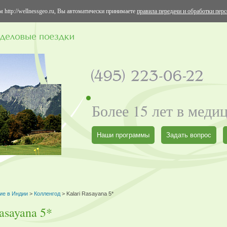
 http://wellnessgeo.ru, Вы автоматически принимаете
правила передачи и обработки пер
Более 15 лет в меди
Наши программы
Задать вопрос
ие в Индии
>
Колленгод
> Kalari Rasayana 5*
asayana 5*