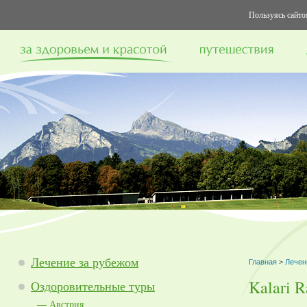
Пользуясь сайтом
Лечение за рубежом
Главная
>
Лечен
Kalari R
Оздоровительные туры
Австрия