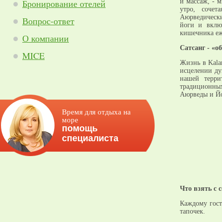
Бронирование отелей
и массаж, - 
утро, соче
Аюрведически
Вопрос-ответ
йоги и вклю
кишечника еж
О компании
Сатсанг - «о
MICE
Жизнь в Kalar
исцелении ду
нашей терри
традиционны
Аюрведы и Йо
Время для отдыха на
море
помощь
специалиста
Что взять с 
Каждому гост
тапочек.