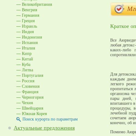
Великобритания
Мг
Венгрия
Германия
Греция
Краткое оп
Израиль
Индия
Индонезия
Все Аюрведи
Испания
любая детокс
Италия
каких-либо 
Кипр
сопротивляли
Китай
Куба
Литва
Для детоксик
Португалия
каждым днем
Россия
легкого реж
Словения
пропитаться 
Франция
организма че
Черногория
пары дней, 
Чехия
впитавшего в
Швейцария
процедуры, в
Южная Корея
лечебной пуд
сочетаем аюр
Поиск курорта по параметрам
конечно, об и
Актуальные предложения
Помимо Аюрве