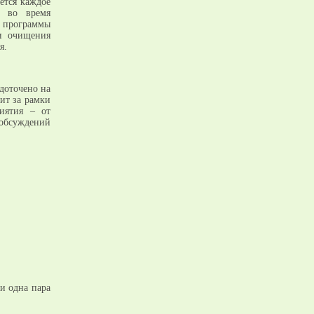
ется каждое
я во время
я программы
и очищения
я.
едоточено на
ит за рамки
иятия – от
обсуждений
и одна пара