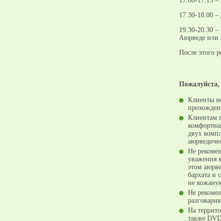
17.00-17.15 –
17.30-18.00 
19.30-20.30 –
Аюрведе или й
После этого р
Пожалуйста,
Клиенты не
прохожден
Клиентам п
комфортная
двух компл
аюрведичес
Не рекомен
уважения к
этом аюрве
бархата и 
не кожаную
Не рекомен
разговарив
На террито
также DVD-