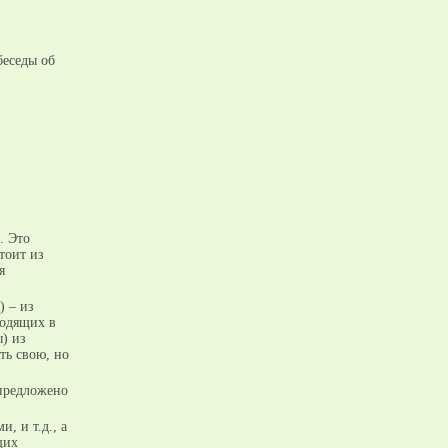
беседы об
. Это
тоит из
я
) – из
ходящих в
) из
ть свою, но
 предложено
, и т.д., а
щих