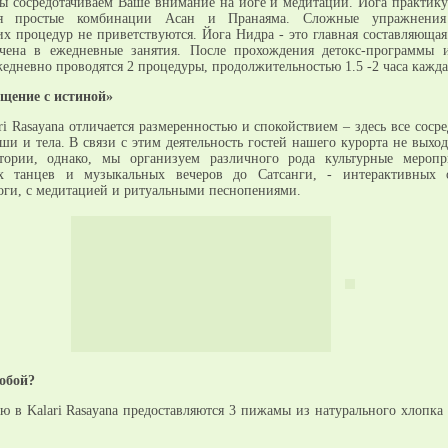
мы сосредотачиваем Ваше внимание на йоге и медитации. Йога практику
тая простые комбинации Асан и Пранаяма. Сложные упражнени
х процедур не приветствуются. Йога Нидра - это главная составляюща
чена в ежедневные занятия. После прохождения детокс-программы 
едневно проводятся 2 процедуры, продолжительностью 1.5 -2 часа кажда
бщение с истиной»
i Rasayana отличается размеренностью и спокойствием – здесь все соср
ши и тела. В связи с этим деятельность гостей нашего курорта не выход
тории, однако, мы организуем различного рода культурные меропр
х танцев и музыкальных вечеров до Сатсанги, - интерактивных 
ги, с медитацией и ритуальными песнопениями.
собой?
ю в Kalari Rasayana предоставляются 3 пижамы из натурального хлопка 