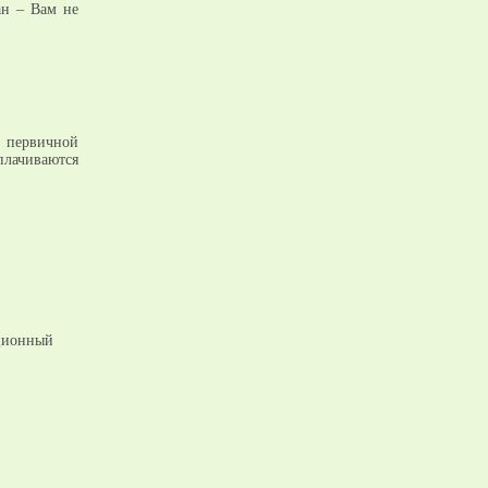
ан – Вам не
 первичной
плачиваются
ационный