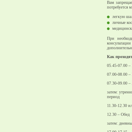
Вам запрещае
потребуется м
легкую шал
личные ко
медицински
При необход
консультаци
дополнительн
Как проходя
05.45-07.00 –
07.00-08.00 –
07.30-09.00 –
затем: утрен
период
11.30-12.30 и
12.30 – Обед
затем: дневн