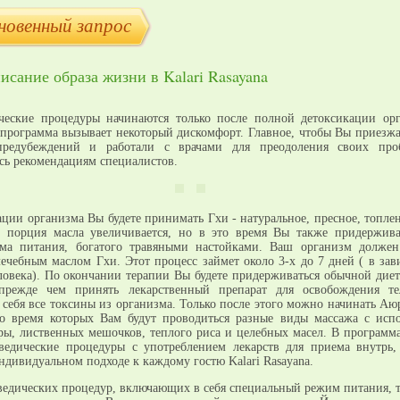
новенный запрос
исание образа жизни в Kalari Rasayana
ческие процедуры начинаются только после полной детоксикации ор
-программа вызывает некоторый дискомфорт. Главное, чтобы Вы приезжа
предубеждений и работали с врачами для преодоления своих про
сь рекомендациям специалистов.
ации организма Вы будете принимать Гхи - натуральное, пресное, топлен
 порция масла увеличивается, но в это время Вы также придержива
има питания, богатого травяными настойками. Ваш организм долже
лечебным маслом Гхи. Этот процесс займет около 3-х до 7 дней ( в зав
ловека). По окончании терапии Вы будете придерживаться обычной диет
прежде чем принять лекарственный препарат для освобождения те
 себя все токсины из организма. Только после этого можно начинать Аю
о время которых Вам будут проводиться разные виды массажа с исп
ры, лиственных мешочков, теплого риса и целебных масел. В программ
ведические процедуры с употреблением лекарств для приема внутрь,
ндивидуальном подходе к каждому гостю Kalari Rasayana.
дических процедур, включающих в себя специальный режим питания, т