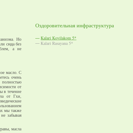
Оздоровительная инфраструктура
Kalari Kovilakom 5*
ганизма. Но
Kalari Rasayana 5*
ли сюда без
блем, а не
ое масло. С
етесь очень
н полностью
исимости от
ы в течение
ла от Гхи,
рведические
ользованием
ах мы также
 не забывая
равы, масла