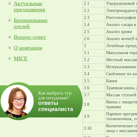
Актуальные
2.1
Ультразвуковой
предложения
2.2
Электрокардиог
2.3
Рентгенография 
Бронирование
отелей
2.4
Анализ сахара в
2.5
Анализ крови
Вопрос-ответ
2.6
Анализ мочи(8 
3
Лечебные проце
О компании
3.1
Мануальная тер
MICE
3.2
Местный масса
3.3
Иглоукалывание
3.4
Скобление по к
3.5
Банки
3.6
Травяная ванна 
Как выбрать тур
3.7
Массаж ступней
для похудения?
Ванна с лекарс
ответы
3.8
травами
специалиста
Паровое прогрев
3.9
/позвоночник, п
Косметическое с
3.10
лица с массажем