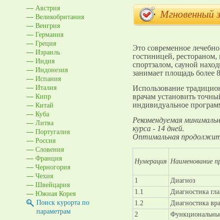
Австрия
Мгновенный 
Великобритания
Венгрия
Германия
Греция
Это современное лечебно
Израиль
гостиницей, рестораном,
Индия
спортзалом, сауной наход
Индонезия
занимает площадь более 8
Испания
Италия
Использование традицио
Кипр
врачам установить точный
Китай
индивидуальное програм
Куба
Рекомендуемая минималь
Литва
курса - 14 дней.
Португалия
Оптимальная продолжител
Россия
Словения
Франция
Нумерация
Наименование п
Черногория
Чехия
1
Диагноз
Швейцария
1.1
Диагностика гла
Южная Корея
Поиск курорта по
1.2
Диагностика вра
параметрам
2
Функциональные