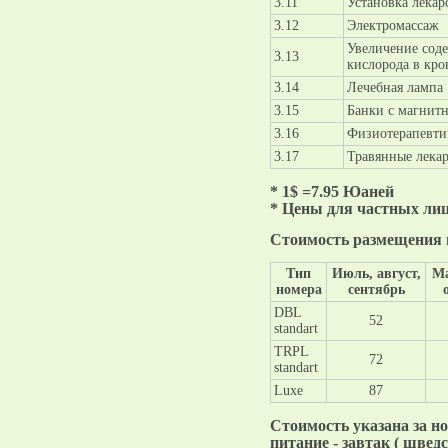
3.11
Установка лекар
3.12
Электромассаж
Увеличение сод
3.13
кислорода в кро
3.14
Лечебная лампа
3.15
Банки с магнит
3.16
Физиотерапевти
3.17
Травянные лекар
* 1$ =7.95 Юаней
* Цены для частных ли
Стоимость размещения в 
Тип
Июль, август,
Ма
номера
сентябрь
DBL
52
standart
TRPL
72
standart
Luxe
87
Стоимость указана за н
питание - завтак ( шведс