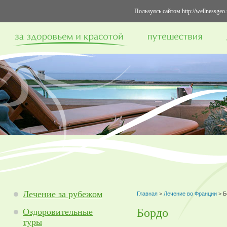
Пользуясь сайтом http://wellnessge
Лечение за рубежом
Главная
>
Лечение во Франции
> Б
Бордо
Оздоровительные
туры