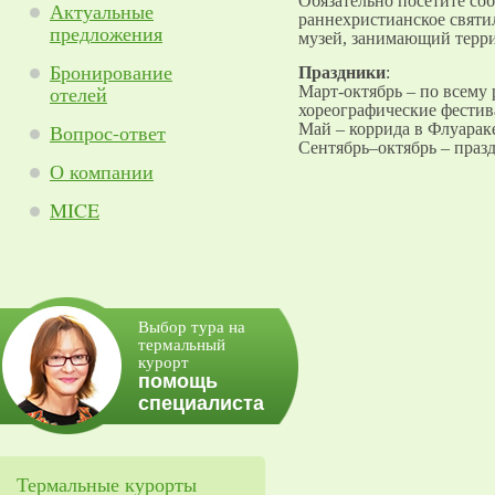
Обязательно посетите соб
Актуальные
раннехристианское святи
предложения
музей, занимающий терри
Бронирование
Праздники
:
отелей
Март-октябрь – по всему
хореографические фестив
Вопрос-ответ
Май – коррида в Флуарак
Сентябрь–октябрь – праз
О компании
MICE
Выбор тура на
термальный
курорт
помощь
специалиста
Термальные курорты