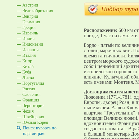
Австрия
Подбор тура
Великобритания
Венгрия
Германия
Греция
Расположение:
600 км от
Израиль
поезде, 1 час на самолете.
Индия
Индонезия
Бордо - пятый по величи
Испания
столиц марочных вин. По
Италия
времен античности. Явля
Кипр
центром морского судоход
Китай
собой ценнейший архите
Куба
исторического прошлого 
влияние. Культурный обли
Литва
есть именами Монтеня, М
Португалия
Россия
Достопримечательности
Словения
Людовика (1771-1781), о
Франция
Европы, дворец Роан, в 
Черногория
ныне мэрия. Аллеи Клема
Чехия
квартала "Треугольник", 
Швейцария
площади Великих людей, 
Южная Корея
вдохновителей Французск
Поиск курорта по
создан этот квартал. В р
параметрам
и бывший монастырь Дом