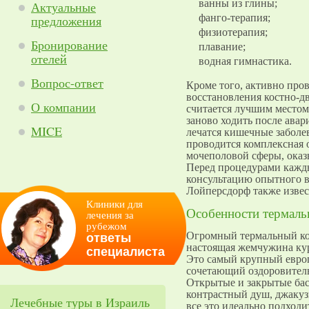
ванны из глины;
Актуальные
фанго-терапия;
предложения
физиотерапия;
Бронирование
плавание;
отелей
водная гимнастика.
Вопрос-ответ
Кроме того, активно про
восстановления костно-дв
О компании
считается лучшим местом
заново ходить после ава
MICE
лечатся кишечные заболев
проводится комплексная 
мочеполовой сферы, оказ
Перед процедурами кажд
консультацию опытного в
Лойперсдорф также извес
Клиники для
Особенности термаль
лечения за
рубежом
Огромный термальный ко
ответы
настоящая жемчужина кур
специалиста
Это самый крупный евро
сочетающий оздоровител
Открытые и закрытые бас
контрастный душ, джакуз
Лечебные туры в Израиль
все это идеально подходи