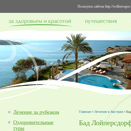
Пользуясь сайтом http://wellnessge
Лечение за рубежом
Главная
>
Лечение в Австрии
> Ба
Бад Лойперсдор
Оздоровительные
туры