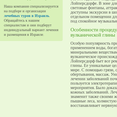
Лойперсдорфе. В зоне для
Наша компания специализируется
световые фонтаны, аттра
на подборе и организации
доступны экскурсии в шо
лечебных туров в Израиль
.
отдельном помещении для
Обращайтесь к нашим
под спокойное музыкальн
специалистам и они подберут
Особенности процеду
индивидуальный вариант лечения
вулканической глины
и размещения в Израиле.
Особую популярность пр
применением воды, богат
минеральными веществами
вулканическое происхожд
Лойперсдорф бьет все ре
глины. Ее уникальные це
мире. С помощью грязи, 
обертывания, массаж. Ун
лечении заболеваний поч
пользуется электротерап
мероприятия. Было доказа
кожных заболеваний. Ле
знаменит также своими 
пышные леса, холмистую 
восстанавливает нервную