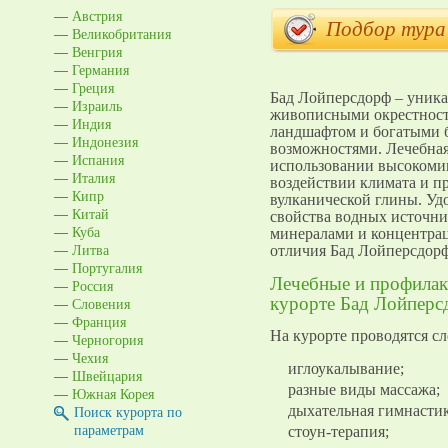
Австрия
Подбор тура
Великобритания
Венгрия
Германия
Греция
Бад Лойперсдорф – уника
Израиль
живописными окрестност
Индия
ландшафтом и богатыми 
Индонезия
возможностями. Лечебная
Испания
использовании высокоми
Италия
воздействии климата и п
Кипр
вулканической глины. Уд
Китай
свойства водных источни
Куба
минералами и концентрац
Литва
отличия Бад Лойперсдорф
Португалия
Лечебные и профилак
Россия
курорте Бад Лойперс
Словения
Франция
На курорте проводятся с
Черногория
Чехия
иглоукалывание;
Швейцария
разные виды массажа;
Южная Корея
Поиск курорта по
дыхательная гимнастик
параметрам
стоун-терапия;