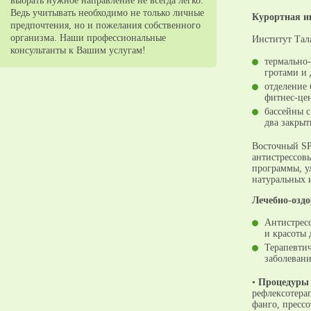
выбрать нужное направление не всегда легко.
Ведь учитывать необходимо не только личные
Курортная и
предпочтения, но и пожелания собственного
организма. Наши профессиональные
Институт Тал
консультанты к Вашим услугам!
термально
гротами и 
отделение 
фитнес-цен
бассейны с
два закрыт
Восточный SP
антистрессов
программы, у
натуральных и
Лечебно-озд
Антистрес
и красоты 
Терапевтич
заболевани
•
Процедуры
рефлексотера
фанго, прессо