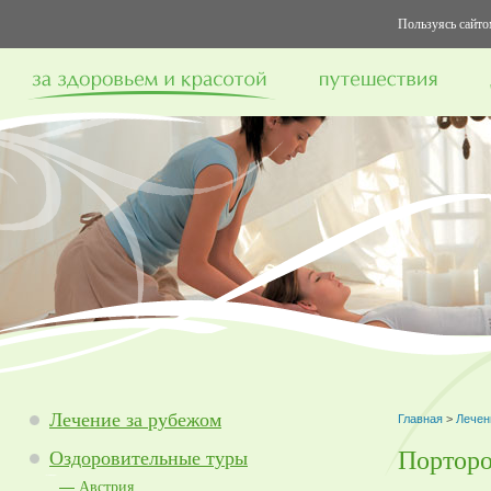
Пользуясь сайтом
Лечение за рубежом
Главная
>
Лечен
Портор
Оздоровительные туры
Австрия