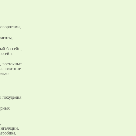
доворотами,
расоты,
ый бассейн,
ассейн.
, восточные
целлюлитные
олько
ы похудения
орных
,
ингаляции,
аэробика,