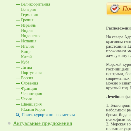
Великобритания
По
Венгрия
Германия
Греция
Израиль
Расположен
Индия
Индонезия
На севере Адр
Испания
красивом сло
Италия
расстоянии 1
Кипр
проживают ме
жемчужину сл
Китай
Куба
Морской куро
Литва
гостиницами 
Португалия
центрами, бо
Россия
современных 
Словения
можно назват
Франция
круглый год. 
Черногория
Лечебные ф
Чехия
Швейцария
1. Благоприя
Южная Корея
небольшой ра
Поиск курорта по параметрам
брома, йода 
психофизичес
Актуальные предложения
2. Морская во
плавание укре