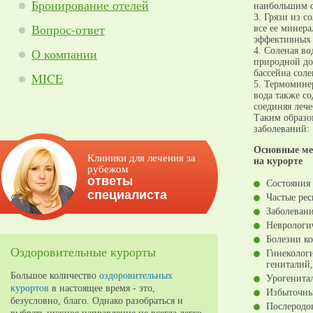
Бронирование отелей
наибольшим 
3. Грязи из с
Вопрос-ответ
все ее минер
эффективных 
О компании
4. Соленая во
природной до
бассейна соле
MICE
5. Термоминер
вода также с
соединяя леч
Таким образо
заболеваний:
Основные ме
Клиники для лечения за
на курорте
рубежом
ответы
Состояния 
специалиста
Частые рес
Заболевани
Неврологи
Болезни ко
Оздоровительные курорты
Гинекологи
гениталий
Большое количество
оздоровительных
Урогенитал
курортов
в настоящее время - это,
Избыточный
безусловно, благо. Однако разобраться и
Послеродо