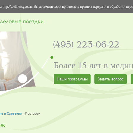
 http://wellnessgeo.ru, Вы автоматически принимаете
правила передачи и обработки пер
Более 15 лет в меди
Наши программы
Задать вопрос
ие в Словении
> Порторож
ож