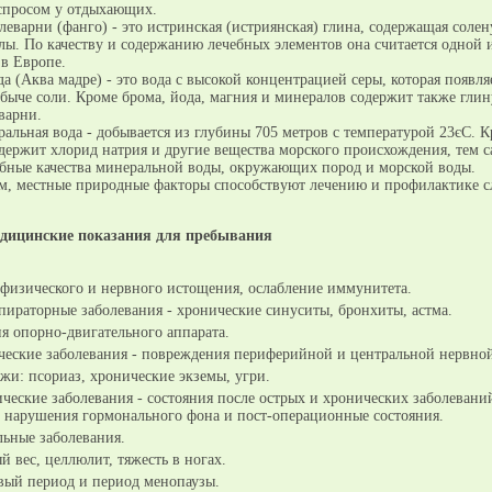
спросом у отдыхающих.
олеварни (фанго) - это истринская (истриянская) глина, содержащая соле
алы. По качеству и содержанию лечебных элементов она считается одной 
в Европе.
да (Аква мадре) - это вода с высокой концентрацией серы, которая появля
быче соли. Кроме брома, йода, магния и минералов содержит также глин
варни.
альная вода - добывается из глубины 705 метров с температурой 23єС. 
одержит хлорид натрия и другие вещества морского происхождения, тем 
ебные качества минеральной воды, окружающих пород и морской воды.
м, местные природные факторы способствуют лечению и профилактике 
дицинские показания для пребывания
физического и нервного истощения, ослабление иммунитета.
пираторные заболевания - хронические синуситы, бронхиты, астма.
я опорно-двигательного аппарата.
ческие заболевания - повреждения периферийной и центральной нервной
жи: псориаз, хронические экземы, угри.
ческие заболевания - состояния после острых и хронических заболевани
, нарушения гормонального фона и пост-операционные состояния.
ьные заболевания.
 вес, целлюлит, тяжесть в ногах.
вый период и период менопаузы.