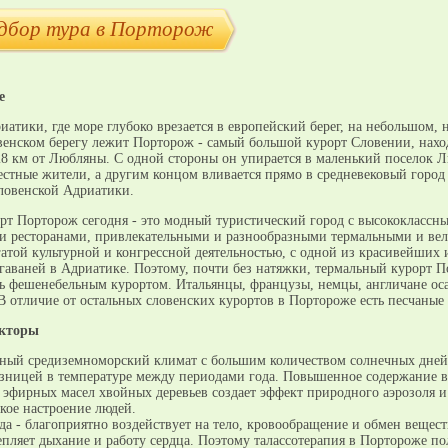
дбор тура в Порторож
ие
иатики, где море глубоко врезается в европейский берег, на небольшом, 
венском берегу лежит Порторож - самый большой курорт Словении, нах
28 км от Любляны. С одной стороны он упирается в маленький поселок Л
стные жители, а другим концом вливается прямо в средневековый город
овенской Адриатики.
рт Порторож сегодня - это модный туристический город с высококлассн
и ресторанами, привлекательными и разнообразными термальными и вел
гатой культурной и конгрессной деятельностью, с одной из красивейших 
гаваней в Адриатике. Поэтому, почти без натяжки, термальный курорт 
ь фешенебельным курортом. Итальянцы, французы, немцы, англичане ос
В отличие от остальных словенских курортов в Портороже есть песчаные
акторы
тный средиземноморский климат с большим количеством солнечных дней
зницей в температуре между периодами года. Повышенное содержание в
и эфирных масел хвойных деревьев создает эффект природного аэрозоля и
кое настроение людей.
да - благоприятно воздействует на тело, кровообращение и обмен вещест
пляет дыхание и работу сердца. Поэтому талассотерапия в Портороже по