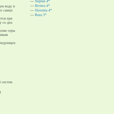
Neptun 4*
Riviera 4*
ную воду и
из самых
Slovenia 4*
Roza 3*
ется при
у со дна
Кроме серы
самым
следующих
 систем.
й