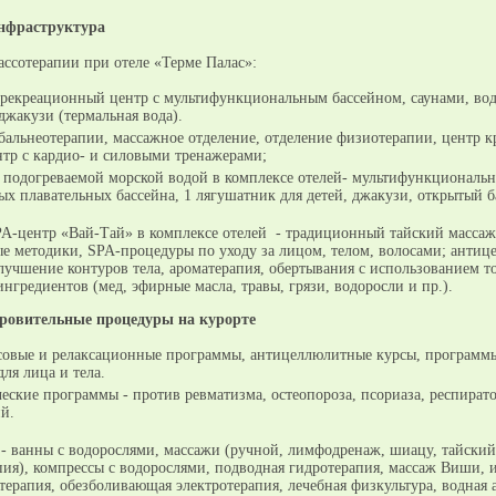
нфраструктура
ассотерапии при отеле «Терме Палас»:
-рекреационный центр с мультифункциональным бассейном, саунами, во
джакузи (термальная вода).
бальнеотерапии, массажное отделение, отделение физиотерапии, центр к
тр с кардио- и силовыми тренажерами;
 подогреваемой морской водой в комплексе отелей- мультифункциональн
ых плавательных бассейна, 1 лягушатник для детей, джакузи, открытый б
A-центр «Вай-Тай» в комплексе отелей - традиционный тайский массаж
ые методики, SPA-процедуры по уходу за лицом, телом, волосами; анти
лучшение контуров тела, ароматерапия, обертывания с использованием т
нгредиентов (мед, эфирные масла, травы, грязи, водоросли и пр.).
оровительные процедуры на курорте
совые и релаксационные программы, антицеллюлитные курсы, программ
для лица и тела.
еские программы - против ревматизма, остеопороза, псориаза, респират
й.
- ванны с водорослями, массажи (ручной, лимфодренаж, шиацу, тайский
пия), компрессы с водорослями, подводная гидротерапия, массаж Виши, 
терапия, обезболивающая электротерапия, лечебная физкультура, водная 