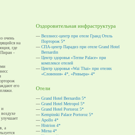
Оздоровительная инфраструктура
Веллнесс-центр при отеле Гранд Отель
но очень
Порторож 5*
одящийся на
СПА-центр Парадиз при отеле Grand Hotel
юция, где
Bernardin
 Пиран -
Центр здоровья «Terme Palace» при
комплексе отелей
ыми
Центр здоровья «Wai Thai» при отелях
несс
«Словения» 4*, «Ривьера» 4*
и
Порторож
аждают его
Отели
 пляжи.
Grand Hotel Bernardin 5*
Grand Hotel Metropol 5*
 и
Grand Hotel Portoroz 5*
 воздухе
Kempinski Palace Portoroz 5*
 улучшает
Apollo 4*
Histrion 4*
в, а
Mirna 4*
льзуется